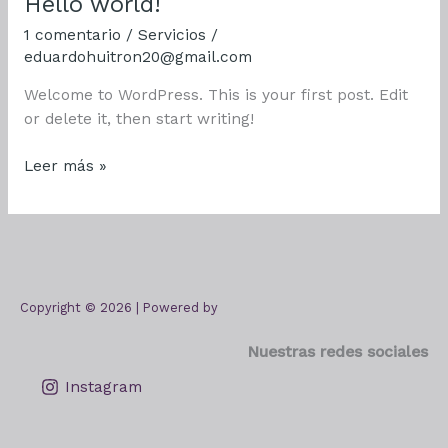
Hello world!
para
1 comentario
/
Servicios
/
Méxicanos
eduardohuitron20@gmail.com
en
el
Welcome to WordPress. This is your first post. Edit
Mundo
or delete it, then start writing!
Hello
Leer más »
world!
Copyright © 2026 | Powered by
Nuestras redes sociales
Instagram